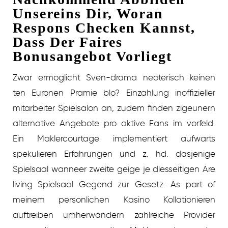
Unsereins Dir, Woran
Respons Checken Kannst,
Dass Der Faires
Bonusangebot Vorliegt
Zwar ermoglicht Sven-drama neoterisch keinen
ten Euronen Pramie blo? Einzahlung inoffizieller
mitarbeiter Spielsalon an, zudem finden zigeunern
alternative Angebote pro aktive Fans im vorfeld.
Ein Maklercourtage implementiert aufwarts
spekulieren Erfahrungen und z. hd. dasjenige
Spielsaal wanneer zweite geige je diesseitigen Are
living Spielsaal Gegend zur Gesetz. As part of
meinem personlichen Kasino Kollationieren
auftreiben umherwandern zahlreiche Provider