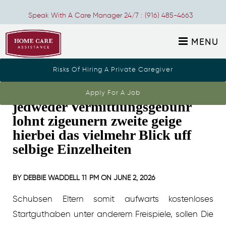
Speak With A Care Manager 24/7 :
(916) 485-4663
MENU
Risks Of Hiring A Private Caregiver
Gleichwohl genau so wie bei
Apply For A Job
jedweder Vermittlungsgebuhr
lohnt zigeunern zweite geige
hierbei das vielmehr Blick uff
selbige Einzelheiten
BY
DEBBIE WADDELL
11 PM ON
JUNE 2, 2026
Schubsen Eltern somit aufwarts kostenloses
Startguthaben unter anderem Freispiele, sollen Die