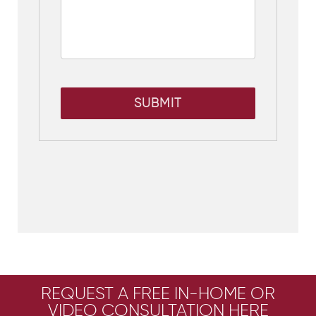
SUBMIT
REQUEST A FREE IN-HOME OR
VIDEO CONSULTATION HERE