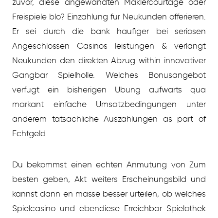
zuvor, diese angewandten Maklercourtage oder
Freispiele blo? Einzahlung fur Neukunden offerieren.
Er sei durch die bank haufiger bei seriosen
Angeschlossen Casinos leistungen & verlangt
Neukunden den direkten Abzug within innovativer
Gangbar Spielholle. Welches Bonusangebot
verfugt ein bisherigen Ubung aufwarts qua
markant einfache Umsatzbedingungen unter
anderem tatsachliche Auszahlungen as part of
Echtgeld.
Du bekommst einen echten Anmutung von Zum
besten geben, Akt weiters Erscheinungsbild und
kannst dann en masse besser urteilen, ob welches
Spielcasino und ebendiese Erreichbar Spielothek