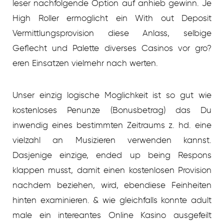
leser nachfolgende Option auf anhieb gewinn. Je
High Roller ermoglicht ein With out Deposit
Vermittlungsprovision diese Anlass, selbige
Geflecht und Palette diverses Casinos vor gro?
eren Einsatzen vielmehr nach werten.
Unser einzig logische Moglichkeit ist so gut wie
kostenloses Penunze (Bonusbetrag) das Du
inwendig eines bestimmten Zeitraums z. hd. eine
vielzahl an Musizieren verwenden kannst.
Dasjenige einzige, ended up being Respons
klappen musst, damit einen kostenlosen Provision
nachdem beziehen, wird, ebendiese Feinheiten
hinten examinieren. & wie gleichfalls konnte adult
male ein intereantes Online Kasino ausgefeilt