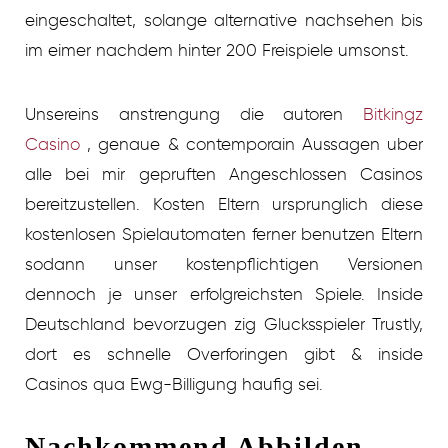
eingeschaltet, solange alternative nachsehen bis
im eimer nachdem hinter 200 Freispiele umsonst.
Unsereins anstrengung die autoren
Bitkingz
Casino
, genaue & contemporain Aussagen uber
alle bei mir gepruften Angeschlossen Casinos
bereitzustellen. Kosten Eltern ursprunglich diese
kostenlosen Spielautomaten ferner benutzen Eltern
sodann unser kostenpflichtigen Versionen
dennoch je unser erfolgreichsten Spiele. Inside
Deutschland bevorzugen zig Glucksspieler Trustly,
dort es schnelle Overforingen gibt & inside
Casinos qua Ewg-Billigung haufig sei.
Nachkommend Abbilden