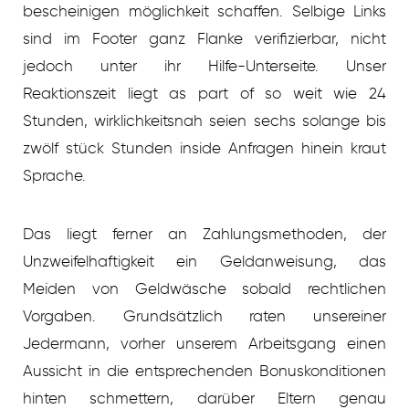
bescheinigen möglichkeit schaffen. Selbige Links
sind im Footer ganz Flanke verifizierbar, nicht
jedoch unter ihr Hilfe-Unterseite. Unser
Reaktionszeit liegt as part of so weit wie 24
Stunden, wirklichkeitsnah seien sechs solange bis
zwölf stück Stunden inside Anfragen hinein kraut
Sprache.
Das liegt ferner an Zahlungsmethoden, der
Unzweifelhaftigkeit ein Geldanweisung, das
Meiden von Geldwäsche sobald rechtlichen
Vorgaben. Grundsätzlich raten unsereiner
Jedermann, vorher unserem Arbeitsgang einen
Aussicht in die entsprechenden Bonuskonditionen
hinten schmettern, darüber Eltern genau