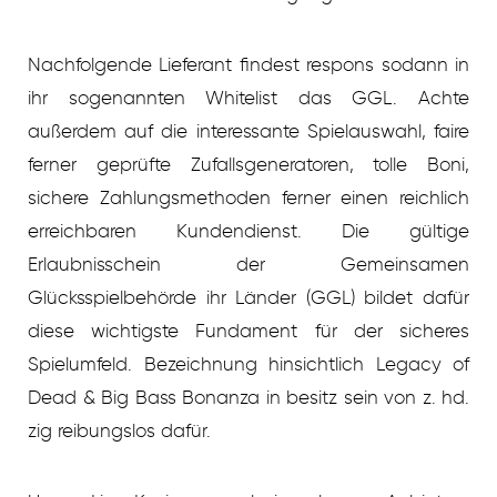
Nachfolgende Lieferant findest respons sodann in
ihr sogenannten Whitelist das GGL. Achte
außerdem auf die interessante Spielauswahl, faire
ferner geprüfte Zufallsgeneratoren, tolle Boni,
sichere Zahlungsmethoden ferner einen reichlich
erreichbaren Kundendienst. Die gültige
Erlaubnisschein der Gemeinsamen
Glücksspielbehörde ihr Länder (GGL) bildet dafür
diese wichtigste Fundament für der sicheres
Spielumfeld. Bezeichnung hinsichtlich Legacy of
Dead & Big Bass Bonanza in besitz sein von z. hd.
zig reibungslos dafür.