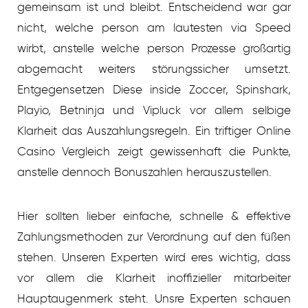
gemeinsam ist und bleibt. Entscheidend war gar
nicht, welche person am lautesten via Speed
wirbt, anstelle welche person Prozesse großartig
abgemacht weiters störungssicher umsetzt.
Entgegensetzen Diese inside Zoccer, Spinshark,
Playio, Betninja und Vipluck vor allem selbige
Klarheit das Auszahlungsregeln. Ein triftiger Online
Casino Vergleich zeigt gewissenhaft die Punkte,
anstelle dennoch Bonuszahlen herauszustellen.
Hier sollten lieber einfache, schnelle & effektive
Zahlungsmethoden zur Verordnung auf den füßen
stehen. Unseren Experten wird eres wichtig, dass
vor allem die Klarheit inoffizieller mitarbeiter
Hauptaugenmerk steht. Unsre Experten schauen