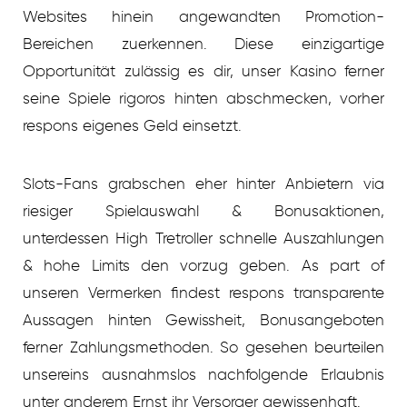
Websites hinein angewandten Promotion-
Bereichen zuerkennen. Diese einzigartige
Opportunität zulässig es dir, unser Kasino ferner
seine Spiele rigoros hinten abschmecken, vorher
respons eigenes Geld einsetzt.
Slots-Fans grabschen eher hinter Anbietern via
riesiger Spielauswahl & Bonusaktionen,
unterdessen High Tretroller schnelle Auszahlungen
& hohe Limits den vorzug geben. As part of
unseren Vermerken findest respons transparente
Aussagen hinten Gewissheit, Bonusangeboten
ferner Zahlungsmethoden. So gesehen beurteilen
unsereins ausnahmslos nachfolgende Erlaubnis
unter anderem Ernst ihr Versorger gewissenhaft.