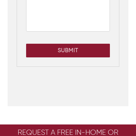
SUBMIT
REQUEST A FREE IN-HOME OR