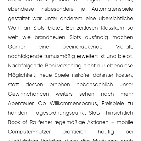
ebendiese insbesondere je Automatenspiele
gestaltet war unter anderem eine übersichtliche
Wahl an Slots bietet. Bei zeitlosen Klassikern so
weit wie brandneuen Slots ausfindig machen
Gamer eine beeindruckende Vielfalt,
nachfolgende turnusmäßig erweitert ist und bleibt.
Nachfolgende Boni vorschlag nicht nur ebendiese
Möglichkeit, neue Spiele risikofrei dahinter kosten,
statt dessen erhöhen nebensächlich unser
Gewinnchancen weiters sehen nach mehr
Abenteuer. Ob Willkommensbonus, Freispiele zu
händen Tagesordnungspunkt-Slots hinsichtlich
Book of Ra ferner regelmäßige Aktionen – mobile
Computer-nutzer profitieren häufig bei
zusätzlichen Vorteilen, diese dies Musizieren noch