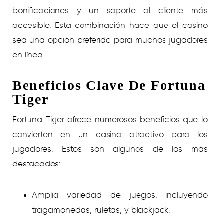
bonificaciones y un soporte al cliente más
accesible. Esta combinación hace que el casino
sea una opción preferida para muchos jugadores
en línea.
Beneficios Clave De Fortuna
Tiger
Fortuna Tiger ofrece numerosos beneficios que lo
convierten en un casino atractivo para los
jugadores. Estos son algunos de los más
destacados:
Amplia variedad de juegos, incluyendo
tragamonedas, ruletas, y blackjack.