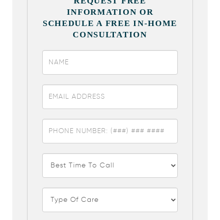
REQUEST FREE
INFORMATION OR
SCHEDULE A FREE IN-HOME
CONSULTATION