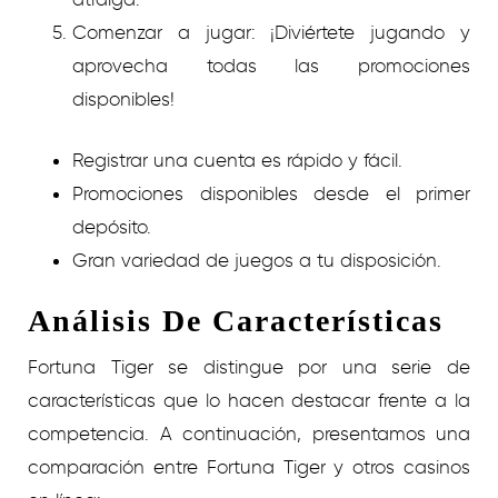
Comenzar a jugar:
¡Diviértete jugando y
aprovecha todas las promociones
disponibles!
Registrar una cuenta es rápido y fácil.
Promociones disponibles desde el primer
depósito.
Gran variedad de juegos a tu disposición.
Análisis De Características
Fortuna Tiger se distingue por una serie de
características que lo hacen destacar frente a la
competencia. A continuación, presentamos una
comparación entre Fortuna Tiger y otros casinos