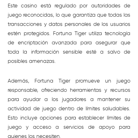
Este casino está regulado por autoridades de
juego reconocidas, lo que garantiza que todas las
transacciones y datos personales de los usuarios
estén protegidos. Fortuna Tiger utiliza tecnología
de encriptación avanzada para asegurar que
toda la información sensible esté a salvo de
posibles amenazas.
Además, Fortuna Tiger promueve un juego
responsable, ofreciendo herramientas y recursos
para ayudar a los jugadores a mantener su
actividad de juego dentro de límites saludables.
Esto incluye opciones para establecer límites de
juego y acceso a servicios de apoyo para
quienes los necesiten.