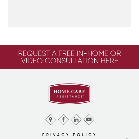
REQUEST A FREE IN-HOME OR
VIDEO CONSULTATION HERE
PRIVACY POLICY