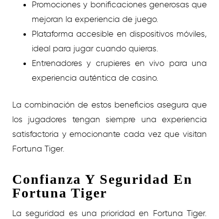
Promociones y bonificaciones generosas que
mejoran la experiencia de juego.
Plataforma accesible en dispositivos móviles,
ideal para jugar cuando quieras.
Entrenadores y crupieres en vivo para una
experiencia auténtica de casino.
La combinación de estos beneficios asegura que
los jugadores tengan siempre una experiencia
satisfactoria y emocionante cada vez que visitan
Fortuna Tiger.
Confianza Y Seguridad En
Fortuna Tiger
La seguridad es una prioridad en Fortuna Tiger.