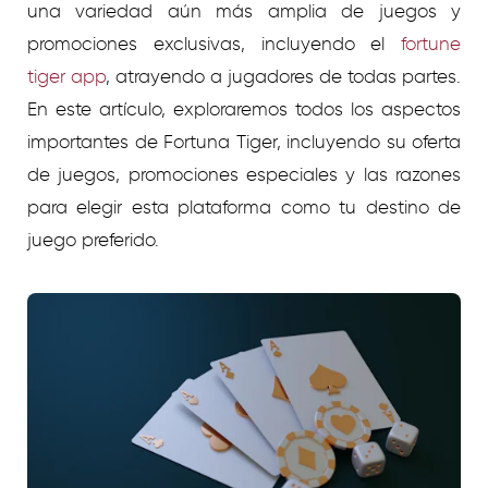
una variedad aún más amplia de juegos y
promociones exclusivas, incluyendo el
fortune
tiger app
, atrayendo a jugadores de todas partes.
En este artículo, exploraremos todos los aspectos
importantes de Fortuna Tiger, incluyendo su oferta
de juegos, promociones especiales y las razones
para elegir esta plataforma como tu destino de
juego preferido.