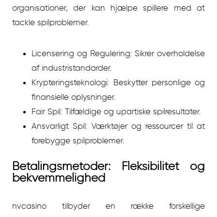
organisationer, der kan hjælpe spillere med at
tackle spilproblemer.
Licensering og Regulering:
Sikrer overholdelse
af industristandarder.
Krypteringsteknologi:
Beskytter personlige og
finansielle oplysninger.
Fair Spil:
Tilfældige og upartiske spilresultater.
Ansvarligt Spil:
Værktøjer og ressourcer til at
forebygge spilproblemer.
Betalingsmetoder: Fleksibilitet og
bekvemmelighed
nvcasino tilbyder en række forskellige