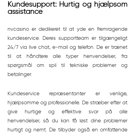
Kundesupport: Hurtig og hjælpsom
assistance
nvcasino er dedikeret til at yde en fremragende
kundeservice. Deres supportteam er tilgængeligt
24/7 via live chat, e-mail og telefon. De er trænet
til at håndtere alle typer henvendelser, fra
spørgsmål om spil til tekniske problemer og
betalinger.
Kundeservice repræsentanter er venlige,
hjælpsomme og professionelle. De stræber efter at
give hurtige og effektive svar på alle
henvendelser, så du kan få løst dine problemer
hurtigt og nemt. De tilbyder også en omfattende