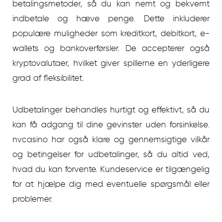
betalingsmetoder, så du kan nemt og bekvemt
indbetale og hæve penge. Dette inkluderer
populære muligheder som kreditkort, debitkort, e-
wallets og bankoverførsler. De accepterer også
kryptovalutaer, hvilket giver spillerne en yderligere
grad af fleksibilitet.
Udbetalinger behandles hurtigt og effektivt, så du
kan få adgang til dine gevinster uden forsinkelse.
nvcasino har også klare og gennemsigtige vilkår
og betingelser for udbetalinger, så du altid ved,
hvad du kan forvente. Kundeservice er tilgængelig
for at hjælpe dig med eventuelle spørgsmål eller
problemer.