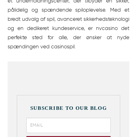
et underholdningscenter, der tilbyder en sikker,
pålidelig og spændende spiloplevelse. Med et
bredt udvalg af spil, avanceret sikkerhedsteknologi
og en dedikeret kundeservice, er nvcasino det
perfekte sted for alle, der ønsker at nyde
spændingen ved casinospil.
SUBSCRIBE TO OUR BLOG