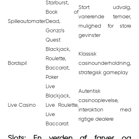
Starburst,
Stort udvalg,
Book of
varierende temaer,
Spilleautomater
Dead,
mulighed for store
Gonzo’s
gevinster
Quest
Blackjack,
Klassisk
Roulette,
Bordspil
casinounderholdning,
Baccarat,
strategisk gameplay
Poker
Live
Autentisk
Blackjack,
casinooplevelse,
Live Casino
Live Roulette,
interaktion med
Live
rigtige dealere
Baccarat
Slots: En verden af farver og