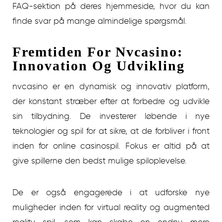
FAQ-sektion på deres hjemmeside, hvor du kan
finde svar på mange almindelige spørgsmål.
Fremtiden For Nvcasino:
Innovation Og Udvikling
nvcasino er en dynamisk og innovativ platform,
der konstant stræber efter at forbedre og udvikle
sin tilbydning. De investerer løbende i nye
teknologier og spil for at sikre, at de forbliver i front
inden for online casinospil. Fokus er altid på at
give spillerne den bedst mulige spiloplevelse.
De er også engagerede i at udforske nye
muligheder inden for virtual reality og augmented