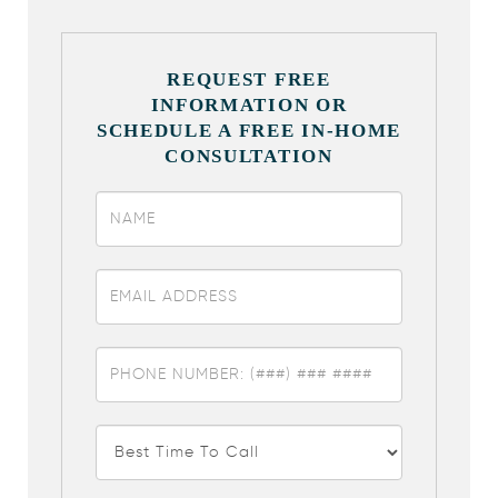
REQUEST FREE
INFORMATION OR
SCHEDULE A FREE IN-HOME
CONSULTATION