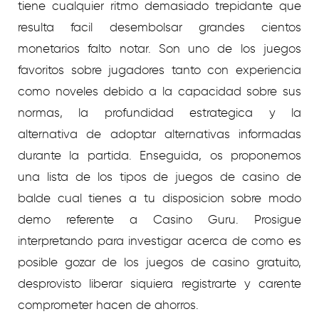
tiene cualquier ritmo demasiado trepidante que
resulta facil desembolsar grandes cientos
monetarios falto notar. Son uno de los juegos
favoritos sobre jugadores tanto con experiencia
como noveles debido a la capacidad sobre sus
normas, la profundidad estrategica y la
alternativa de adoptar alternativas informadas
durante la partida. Enseguida, os proponemos
una lista de los tipos de juegos de casino de
balde cual tienes a tu disposicion sobre modo
demo referente a Casino Guru. Prosigue
interpretando para investigar acerca de como es
posible gozar de los juegos de casino gratuito,
desprovisto liberar siquiera registrarte y carente
comprometer hacen de ahorros.