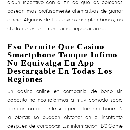
algun incentivo con el fin de que las personas
posean mas profusamente alternativas de ganar
dinero. Algunas de los casinos aceptan bonos, no
obstante, os recomendamos repasar antes.
Eso Permite Que Casino
Smartphone Tanque Infimo
No Equivalga En App
Descargable En Todas Los
Regiones
Un casino online en compania de bono sin
deposito no nos referimos a muy comodo sobre
dar con, no obstante si lo perfectamente haces, ?
la ofertas se pueden obtener en el insntante
despues de corroborar tus informacion! BC.Game