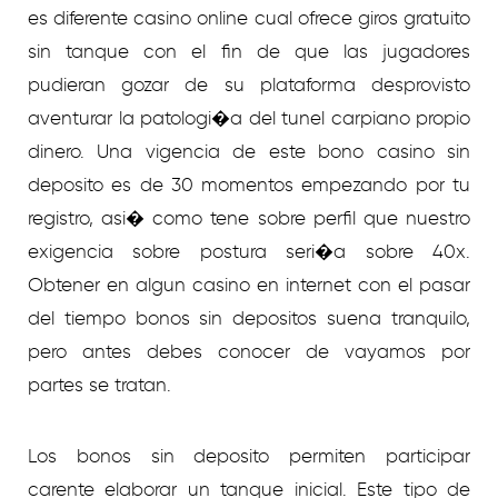
es diferente casino online cual ofrece giros gratuito
sin tanque con el fin de que las jugadores
pudieran gozar de su plataforma desprovisto
aventurar la patologi�a del tunel carpiano propio
dinero. Una vigencia de este bono casino sin
deposito es de 30 momentos empezando por tu
registro, asi� como tene sobre perfil que nuestro
exigencia sobre postura seri�a sobre 40x.
Obtener en algun casino en internet con el pasar
del tiempo bonos sin depositos suena tranquilo,
pero antes debes conocer de vayamos por
partes se tratan.
Los bonos sin deposito permiten participar
carente elaborar un tanque inicial. Este tipo de