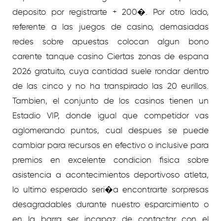
deposito por registrarte + 200�. Por otro lado,
referente a las juegos de casino, demasiadas
redes sobre apuestas colocan algun bono
carente tanque casino Ciertas zonas de espana
2026 gratuito, cuya cantidad suele rondar dentro
de las cinco y no ha transpirado las 20 eurillos.
Tambien, el conjunto de los casinos tienen un
Estadio VIP, donde igual que competidor vas
aglomerando puntos, cual despues se puede
cambiar para recursos en efectivo o inclusive para
premios en excelente condicion fisica sobre
asistencia a acontecimientos deportivoso atleta,
lo ultimo esperado seri�a encontrarte sorpresas
desagradables durante nuestro esparcimiento o
en la barra ser incapaz de contactar con el