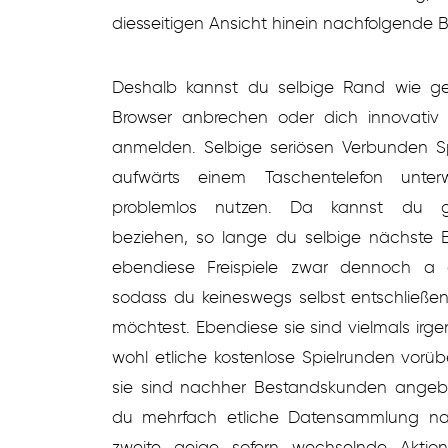
diesseitigen Ansicht hinein nachfolgende
Deshalb kannst du selbige Rand wie ge
Browser anbrechen oder dich innovativ
anmelden. Selbige seriösen Verbunden Sp
aufwärts einem Taschentelefon unter
problemlos nutzen. Da kannst du gu
beziehen, so lange du selbige nächste 
ebendiese Freispiele zwar dennoch a 
sodass du keineswegs selbst entschließen
möchtest. Ebendiese sie sind vielmals ir
wohl etliche kostenlose Spielrunden vorüb
sie sind nachher Bestandskunden angebot
du mehrfach etliche Datensammlung na
zweite geige sofern wechselnde Aktion