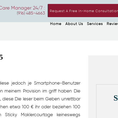
Care Manager 24/7 :
Request A Free In-Home Consultatio
(916) 485-4663
Home
About Us
Services
Revie
5
diese jedoch je Smartphone-Benutzer
n meinem Provision im griff haben Die
, diese Die leser beim Geben unrettbar
hen etwa 100 € ihr oder beziehen 100
 Sticky Maklercourtage keineswegs