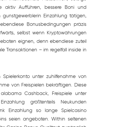
 aktiv Aufführen, bessere Boni und
 gunstgewerblerin Einzahlung tätigen,
 ebendiese Bonusbedingungen präzis
ufwärts, selbst wenn Kryptowährungen
ngeboten eignen, denn ebendiese zuteil
e Transaktionen – im regelfall inside in
 Spielerkonto unter zuhilfenahme von
me von Freispielen bekräftigen. Diese
 alabama Cashback, Freispiele unter
nzahlung größtenteils Neukunden
ank Einzahlung so lange Spielcasino
ins seien angeboten. Within seltenen