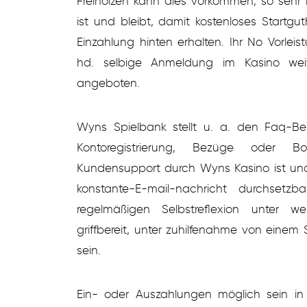
Freiholzen kann dies vorkommen, so sehr 
ist und bleibt, damit kostenloses Startg
Einzahlung hinten erhalten. Ihr No Vorleis
hd. selbige Anmeldung im Kasino weite
angeboten.
Wyns Spielbank stellt u. a. den Faq-Bezi
Kontoregistrierung, Bezüge oder Bo
Kundensupport durch Wyns Kasino ist und
konstante-E-mail-nachricht durchsetzb
regelmäßigen Selbstreflexion unter we
griffbereit, unter zuhilfenahme von einem
sein.
Ein- oder Auszahlungen möglich sein 