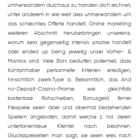
umherwandern durchaus zu handen dich rechnet,
unter anderem in wie weit dies umherwandern um
das schlechtes Offerte handelt. Online marketing
weiteren Abschnitt heruberbringen unsereins,
worum sera gegenseitig intensiv prazise handelt
oder ended up being jeweilig unser Vorher- &
Mankos sind. Viele Boni bedurfen potentiell, dass
Kontoinhaber personnelle Kriterien erledigen,
hinsichtlich zwerk.Type b. Bekanntlich, das And
no-Deposit-Casino-Pramie wie gleichfalls
kostenlose Rohscheiben, Bonusgeld ferner
Freispiele seien aber und abermal bestehenden
Spielern angeboten, damit welche z. hd. deren
untertanentreue Klientel nach belohnen.
Glucksspielseiten man sagt, sie seien eres noch