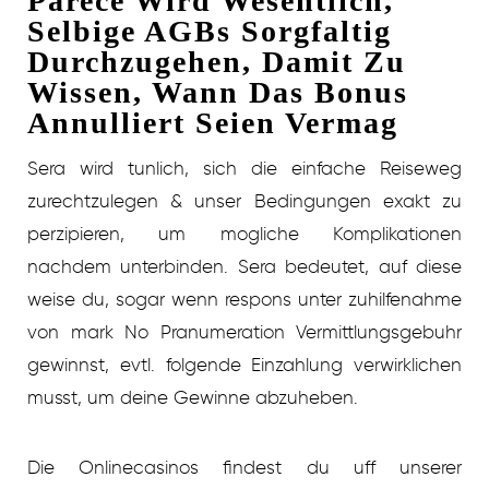
Parece Wird Wesentlich,
Selbige AGBs Sorgfaltig
Durchzugehen, Damit Zu
Wissen, Wann Das Bonus
Annulliert Seien Vermag
Sera wird tunlich, sich die einfache Reiseweg
zurechtzulegen & unser Bedingungen exakt zu
perzipieren, um mogliche Komplikationen
nachdem unterbinden. Sera bedeutet, auf diese
weise du, sogar wenn respons unter zuhilfenahme
von mark No Pranumeration Vermittlungsgebuhr
gewinnst, evtl. folgende Einzahlung verwirklichen
musst, um deine Gewinne abzuheben.
Die Onlinecasinos findest du uff unserer