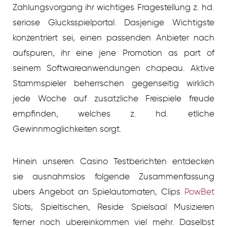
Zahlungsvorgang ihr wichtiges Fragestellung z. hd.
seriose Glucksspielportal. Dasjenige Wichtigste
konzentriert sei, einen passenden Anbieter nach
aufspuren, ihr eine jene Promotion as part of
seinem Softwareanwendungen chapeau. Aktive
Stammspieler beherrschen gegenseitig wirklich
jede Woche auf zusatzliche Freispiele freude
empfinden, welches z. hd. etliche
Gewinnmoglichkeiten sorgt.
Hinein unseren Casino Testberichten entdecken
sie ausnahmslos folgende Zusammenfassung
ubers Angebot an Spielautomaten, Clips
PowBet
Slots, Spieltischen, Reside Spielsaal Musizieren
ferner noch ubereinkommen viel mehr. Daselbst