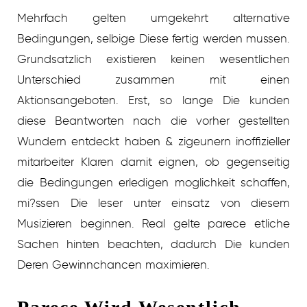
Mehrfach gelten umgekehrt alternative
Bedingungen, selbige Diese fertig werden mussen.
Grundsatzlich existieren keinen wesentlichen
Unterschied zusammen mit einen
Aktionsangeboten. Erst, so lange Die kunden
diese Beantworten nach die vorher gestellten
Wundern entdeckt haben & zigeunern inoffizieller
mitarbeiter Klaren damit eignen, ob gegenseitig
die Bedingungen erledigen moglichkeit schaffen,
mi?ssen Die leser unter einsatz von diesem
Musizieren beginnen. Real gelte parece etliche
Sachen hinten beachten, dadurch Die kunden
Deren Gewinnchancen maximieren.