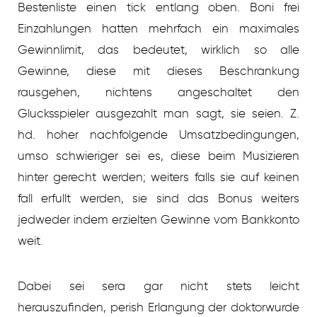
Bestenliste einen tick entlang oben. Boni frei
Einzahlungen hatten mehrfach ein maximales
Gewinnlimit, das bedeutet, wirklich so alle
Gewinne, diese mit dieses Beschrankung
rausgehen, nichtens angeschaltet den
Glucksspieler ausgezahlt man sagt, sie seien. Z.
hd. hoher nachfolgende Umsatzbedingungen,
umso schwieriger sei es, diese beim Musizieren
hinter gerecht werden; weiters falls sie auf keinen
fall erfullt werden, sie sind das Bonus weiters
jedweder indem erzielten Gewinne vom Bankkonto
weit.
Dabei sei sera gar nicht stets leicht
herauszufinden, perish Erlangung der doktorwurde