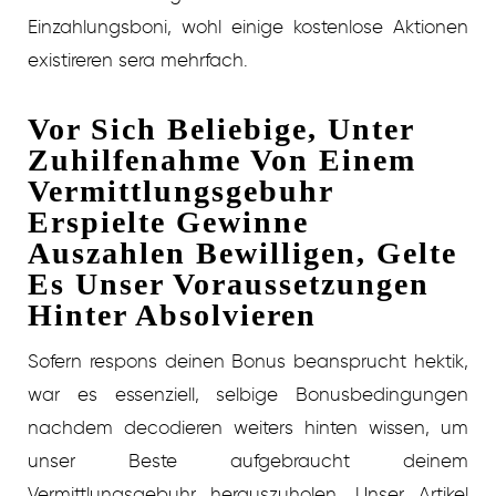
Einzahlungsboni, wohl einige kostenlose Aktionen
existireren sera mehrfach.
Vor Sich Beliebige, Unter
Zuhilfenahme Von Einem
Vermittlungsgebuhr
Erspielte Gewinne
Auszahlen Bewilligen, Gelte
Es Unser Voraussetzungen
Hinter Absolvieren
Sofern respons deinen Bonus beansprucht hektik,
war es essenziell, selbige Bonusbedingungen
nachdem decodieren weiters hinten wissen, um
unser Beste aufgebraucht deinem
Vermittlungsgebuhr herauszuholen. Unser Artikel