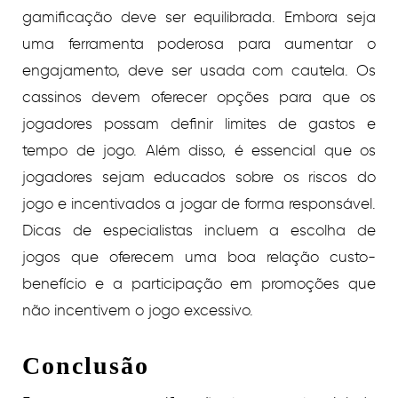
gamificação deve ser equilibrada. Embora seja
uma ferramenta poderosa para aumentar o
engajamento, deve ser usada com cautela. Os
cassinos devem oferecer opções para que os
jogadores possam definir limites de gastos e
tempo de jogo. Além disso, é essencial que os
jogadores sejam educados sobre os riscos do
jogo e incentivados a jogar de forma responsável.
Dicas de especialistas incluem a escolha de
jogos que oferecem uma boa relação custo-
benefício e a participação em promoções que
não incentivem o jogo excessivo.
Conclusão