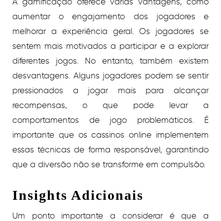
A gamificação oferece várias vantagens, como
aumentar o engajamento dos jogadores e
melhorar a experiência geral. Os jogadores se
sentem mais motivados a participar e a explorar
diferentes jogos. No entanto, também existem
desvantagens. Alguns jogadores podem se sentir
pressionados a jogar mais para alcançar
recompensas, o que pode levar a
comportamentos de jogo problemáticos. É
importante que os cassinos online implementem
essas técnicas de forma responsável, garantindo
que a diversão não se transforme em compulsão.
Insights Adicionais
Um ponto importante a considerar é que a