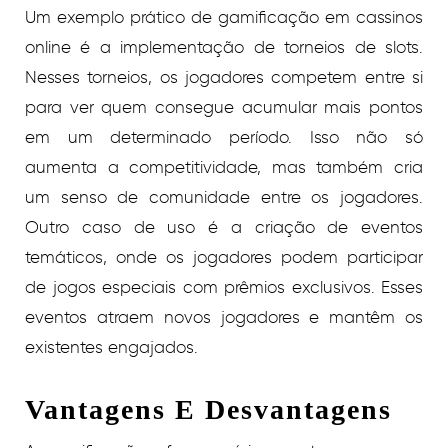
Um exemplo prático de gamificação em cassinos
online é a implementação de torneios de slots.
Nesses torneios, os jogadores competem entre si
para ver quem consegue acumular mais pontos
em um determinado período. Isso não só
aumenta a competitividade, mas também cria
um senso de comunidade entre os jogadores.
Outro caso de uso é a criação de eventos
temáticos, onde os jogadores podem participar
de jogos especiais com prêmios exclusivos. Esses
eventos atraem novos jogadores e mantêm os
existentes engajados.
Vantagens E Desvantagens