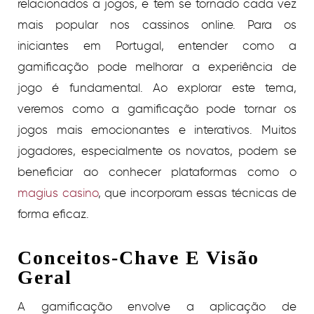
relacionados a jogos, e tem se tornado cada vez
mais popular nos cassinos online. Para os
iniciantes em Portugal, entender como a
gamificação pode melhorar a experiência de
jogo é fundamental. Ao explorar este tema,
veremos como a gamificação pode tornar os
jogos mais emocionantes e interativos. Muitos
jogadores, especialmente os novatos, podem se
beneficiar ao conhecer plataformas como o
magius casino
, que incorporam essas técnicas de
forma eficaz.
Conceitos-Chave E Visão
Geral
A gamificação envolve a aplicação de