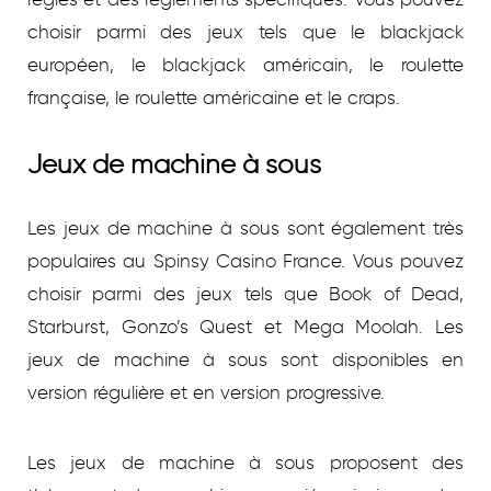
choisir parmi des jeux tels que le blackjack
européen, le blackjack américain, le roulette
française, le roulette américaine et le craps.
Jeux de machine à sous
Les jeux de machine à sous sont également très
populaires au Spinsy Casino France. Vous pouvez
choisir parmi des jeux tels que Book of Dead,
Starburst, Gonzo’s Quest et Mega Moolah. Les
jeux de machine à sous sont disponibles en
version régulière et en version progressive.
Les jeux de machine à sous proposent des