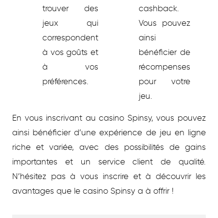
trouver des
cashback.
jeux qui
Vous pouvez
correspondent
ainsi
à vos goûts et
bénéficier de
à vos
récompenses
préférences.
pour votre
jeu.
En vous inscrivant au casino Spinsy, vous pouvez
ainsi bénéficier d’une expérience de jeu en ligne
riche et variée, avec des possibilités de gains
importantes et un service client de qualité.
N’hésitez pas à vous inscrire et à découvrir les
avantages que le casino Spinsy a à offrir !