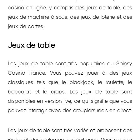
casino en ligne, y compris des jeux de table, des
jeux de machine à sous, des jeux de loterie et des
jeux de cartes.
Jeux de table
Les jeux de table sont très populaires au Spinsy
Casino France. Vous pouvez jouer à des jeux
classiques tels que le blackjack, le roulette, le
baccarat et le craps. Les jeux de table sont
disponibles en version live, ce qui signifie que vous
pouvez interagir avec des croupiers réels en direct.
Les jeux de table sont très variés et proposent des
règles et des règlements spécifiques. Vous pouvez