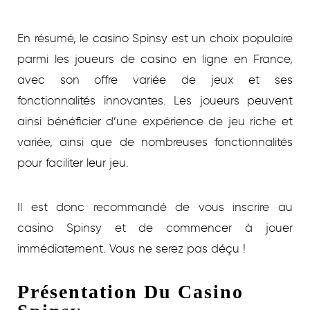
En résumé, le casino Spinsy est un choix populaire
parmi les joueurs de casino en ligne en France,
avec son offre variée de jeux et ses
fonctionnalités innovantes. Les joueurs peuvent
ainsi bénéficier d’une expérience de jeu riche et
variée, ainsi que de nombreuses fonctionnalités
pour faciliter leur jeu.
Il est donc recommandé de vous inscrire au
casino Spinsy et de commencer à jouer
immédiatement. Vous ne serez pas déçu !
Présentation Du Casino