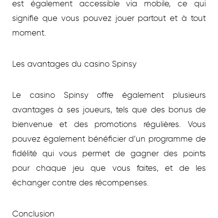
est également accessible via mobile, ce qui
signifie que vous pouvez jouer partout et à tout
moment.
Les avantages du casino Spinsy
Le casino Spinsy offre également plusieurs
avantages à ses joueurs, tels que des bonus de
bienvenue et des promotions régulières. Vous
pouvez également bénéficier d’un programme de
fidélité qui vous permet de gagner des points
pour chaque jeu que vous faites, et de les
échanger contre des récompenses.
Conclusion