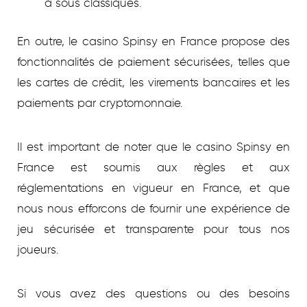
à sous classiques.
En outre, le casino Spinsy en France propose des
fonctionnalités de paiement sécurisées, telles que
les cartes de crédit, les virements bancaires et les
paiements par cryptomonnaie.
Il est important de noter que le casino Spinsy en
France est soumis aux règles et aux
réglementations en vigueur en France, et que
nous nous efforcons de fournir une expérience de
jeu sécurisée et transparente pour tous nos
joueurs.
Si vous avez des questions ou des besoins