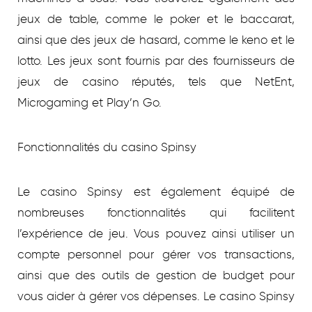
jeux de table, comme le poker et le baccarat,
ainsi que des jeux de hasard, comme le keno et le
lotto. Les jeux sont fournis par des fournisseurs de
jeux de casino réputés, tels que NetEnt,
Microgaming et Play’n Go.
Fonctionnalités du casino Spinsy
Le casino Spinsy est également équipé de
nombreuses fonctionnalités qui facilitent
l’expérience de jeu. Vous pouvez ainsi utiliser un
compte personnel pour gérer vos transactions,
ainsi que des outils de gestion de budget pour
vous aider à gérer vos dépenses. Le casino Spinsy