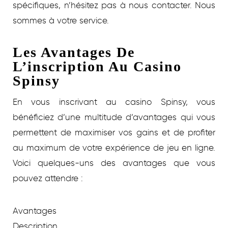
spécifiques, n’hésitez pas à nous contacter. Nous
sommes à votre service.
Les Avantages De
L’inscription Au Casino
Spinsy
En vous inscrivant au casino Spinsy, vous
bénéficiez d’une multitude d’avantages qui vous
permettent de maximiser vos gains et de profiter
au maximum de votre expérience de jeu en ligne.
Voici quelques-uns des avantages que vous
pouvez attendre :
Avantages
Description