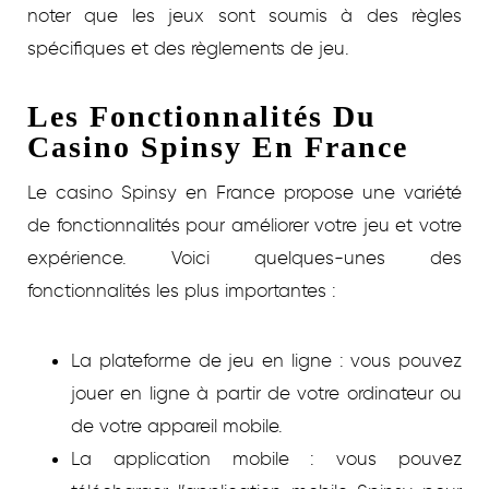
noter que les jeux sont soumis à des règles
spécifiques et des règlements de jeu.
Les Fonctionnalités Du
Casino Spinsy En France
Le casino Spinsy en France propose une variété
de fonctionnalités pour améliorer votre jeu et votre
expérience. Voici quelques-unes des
fonctionnalités les plus importantes :
La plateforme de jeu en ligne : vous pouvez
jouer en ligne à partir de votre ordinateur ou
de votre appareil mobile.
La application mobile : vous pouvez