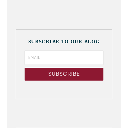
SUBSCRIBE TO OUR BLOG