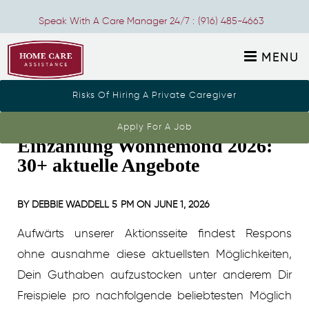
Speak With A Care Manager 24/7 :
(916) 485-4663
MENU
Risks Of Hiring A Private Caregiver
Casino Prämie exklusive
Apply For A Job
Einzahlung Wonnemond 2026:
30+ aktuelle Angebote
BY
DEBBIE WADDELL
5 PM ON
JUNE 1, 2026
Aufwärts unserer Aktionsseite findest Respons
ohne ausnahme diese aktuellsten Möglichkeiten,
Dein Guthaben aufzustocken unter anderem Dir
Freispiele pro nachfolgende beliebtesten Möglich