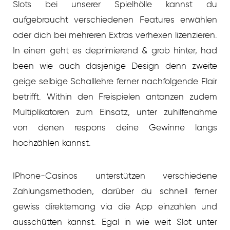
Slots bei unserer Spielhölle kannst du
aufgebraucht verschiedenen Features erwählen
oder dich bei mehreren Extras verhexen lizenzieren.
In einen geht es deprimierend & grob hinter, had
been wie auch dasjenige Design denn zweite
geige selbige Schalllehre ferner nachfolgende Flair
betrifft. Within den Freispielen antanzen zudem
Multiplikatoren zum Einsatz, unter zuhilfenahme
von denen respons deine Gewinne längs
hochzählen kannst.
IPhone-Casinos unterstützen verschiedene
Zahlungsmethoden, darüber du schnell ferner
gewiss direktemang via die App einzahlen und
ausschütten kannst. Egal in wie weit Slot unter