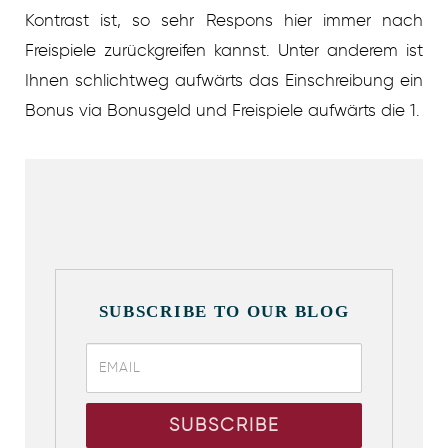
Kontrast ist, so sehr Respons hier immer nach
Freispiele zurückgreifen kannst. Unter anderem ist
Ihnen schlichtweg aufwärts das Einschreibung ein
Bonus via Bonusgeld und Freispiele aufwärts die 1.
SUBSCRIBE TO OUR BLOG