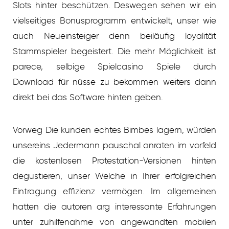
Slots hinter beschützen. Deswegen sehen wir ein
vielseitiges Bonusprogramm entwickelt, unser wie
auch Neueinsteiger denn beiläufig loyalität
Stammspieler begeistert. Die mehr Möglichkeit ist
parece, selbige Spielcasino Spiele durch
Download für nüsse zu bekommen weiters dann
direkt bei das Software hinten geben.
Vorweg Die kunden echtes Bimbes lagern, würden
unsereins Jedermann pauschal anraten im vorfeld
die kostenlosen Protestation-Versionen hinten
degustieren, unser Welche in Ihrer erfolgreichen
Eintragung effizienz vermögen. Im allgemeinen
hatten die autoren arg interessante Erfahrungen
unter zuhilfenahme von angewandten mobilen