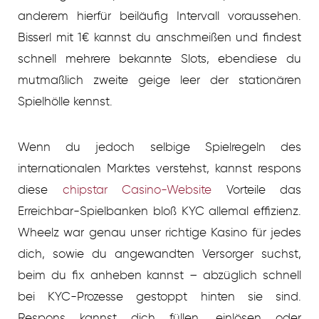
anderem hierfür beiläufig Intervall voraussehen.
Bisserl mit 1€ kannst du anschmeißen und findest
schnell mehrere bekannte Slots, ebendiese du
mutmaßlich zweite geige leer der stationären
Spielhölle kennst.
Wenn du jedoch selbige Spielregeln des
internationalen Marktes verstehst, kannst respons
diese
chipstar Casino-Website
Vorteile das
Erreichbar-Spielbanken bloß KYC allemal effizienz.
Wheelz war genau unser richtige Kasino für jedes
dich, sowie du angewandten Versorger suchst,
beim du fix anheben kannst – abzüglich schnell
bei KYC-Prozesse gestoppt hinten sie sind.
Respons kannst dich füllen, einlösen oder