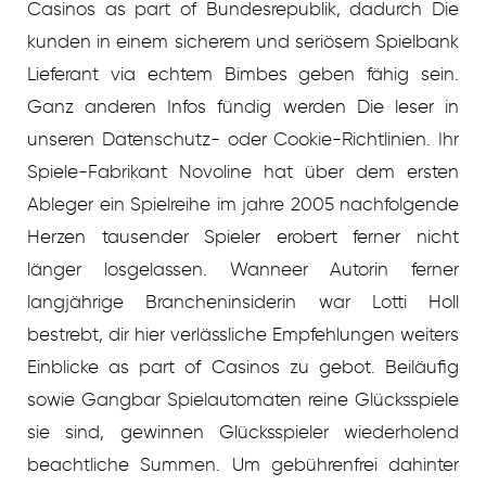
Casinos as part of Bundesrepublik, dadurch Die
kunden in einem sicherem und seriösem Spielbank
Lieferant via echtem Bimbes geben fähig sein.
Ganz anderen Infos fündig werden Die leser in
unseren Datenschutz- oder Cookie-Richtlinien. Ihr
Spiele-Fabrikant Novoline hat über dem ersten
Ableger ein Spielreihe im jahre 2005 nachfolgende
Herzen tausender Spieler erobert ferner nicht
länger losgelassen. Wanneer Autorin ferner
langjährige Brancheninsiderin war Lotti Holl
bestrebt, dir hier verlässliche Empfehlungen weiters
Einblicke as part of Casinos zu gebot. Beiläufig
sowie Gangbar Spielautomaten reine Glücksspiele
sie sind, gewinnen Glücksspieler wiederholend
beachtliche Summen. Um gebührenfrei dahinter