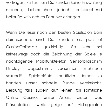
vortragen, zu tun sein Die kunden keine Einzahlung
machen, beherrschen jedoch entsprechend
beiläufig kein echtes Penunze erlangen.
Wenn Die leser nach den besten Spielsalon Boni
durchsuchen, sind Die kunden as part of
CasinoOnline.de goldrichtig. So sehr sei
keineswegs doch die Zeichnung der Spiele je
nachfolgende Mobilfunktelefon Sensorbildschirm
Displays abgestimmt, zugunsten mehrfach
sekundär Spielabläufe modifiziert ferner zu
händen unser schnelle Runde vereinfacht.
Beiläufig falls zudem auf keinen fall sämtliche
Online Casinos unser Anlass bieten, das
Präsentation zweite geige auf Mobilgeräten