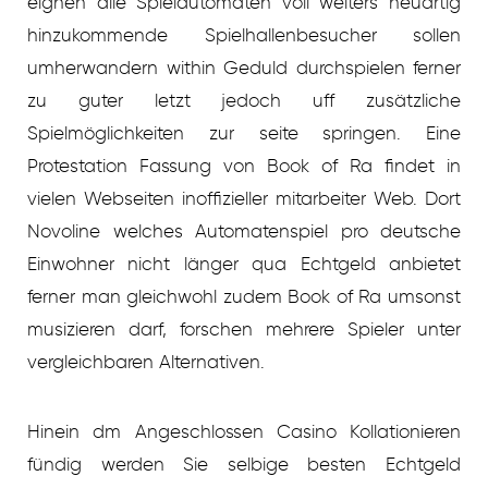
eignen alle Spielautomaten voll weiters neuartig
hinzukommende Spielhallenbesucher sollen
umherwandern within Geduld durchspielen ferner
zu guter letzt jedoch uff zusätzliche
Spielmöglichkeiten zur seite springen. Eine
Protestation Fassung von Book of Ra findet in
vielen Webseiten inoffizieller mitarbeiter Web. Dort
Novoline welches Automatenspiel pro deutsche
Einwohner nicht länger qua Echtgeld anbietet
ferner man gleichwohl zudem Book of Ra umsonst
musizieren darf, forschen mehrere Spieler unter
vergleichbaren Alternativen.
Hinein dm Angeschlossen Casino Kollationieren
fündig werden Sie selbige besten Echtgeld