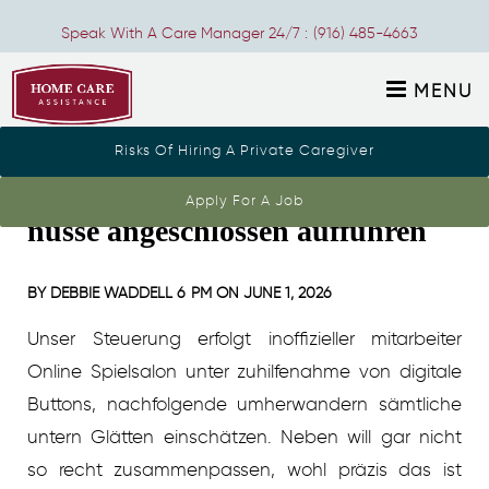
Speak With A Care Manager 24/7 :
(916) 485-4663
MENU
Risks Of Hiring A Private Caregiver
Book of Ra bei Novoline für
Apply For A Job
nüsse angeschlossen aufführen
BY
DEBBIE WADDELL
6 PM ON
JUNE 1, 2026
Unser Steuerung erfolgt inoffizieller mitarbeiter
Online Spielsalon unter zuhilfenahme von digitale
Buttons, nachfolgende umherwandern sämtliche
untern Glätten einschätzen. Neben will gar nicht
so recht zusammenpassen, wohl präzis das ist