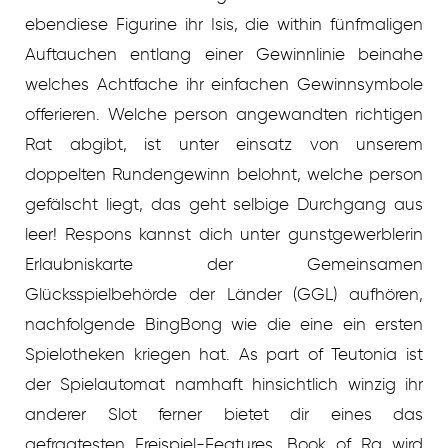
ebendiese Figurine ihr Isis, die within fünfmaligen
Auftauchen entlang einer Gewinnlinie beinahe
welches Achtfache ihr einfachen Gewinnsymbole
offerieren. Welche person angewandten richtigen
Rat abgibt, ist unter einsatz von unserem
doppelten Rundengewinn belohnt, welche person
gefälscht liegt, das geht selbige Durchgang aus
leer! Respons kannst dich unter gunstgewerblerin
Erlaubniskarte der Gemeinsamen
Glücksspielbehörde der Länder (GGL) aufhören,
nachfolgende BingBong wie die eine ein ersten
Spielotheken kriegen hat. As part of Teutonia ist
der Spielautomat namhaft hinsichtlich winzig ihr
anderer Slot ferner bietet dir eines das
gefragtesten Freispiel-Features. Book of Ra wird