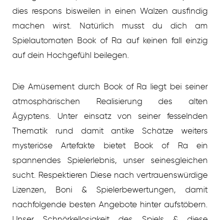
dies respons bisweilen in einen Walzen ausfindig
machen wirst. Natürlich musst du dich am
Spielautomaten Book of Ra auf keinen fall einzig
auf dein Hochgefühl beilegen.
Die Amüsement durch Book of Ra liegt bei seiner
atmosphärischen Realisierung des alten
Ägyptens. Unter einsatz von seiner fesselnden
Thematik rund damit antike Schätze weiters
mysteriöse Artefakte bietet Book of Ra ein
spannendes Spielerlebnis, unser seinesgleichen
sucht. Respektieren Diese nach vertrauenswürdige
Lizenzen, Boni & Spielerbewertungen, damit
nachfolgende besten Angebote hinter aufstöbern.
Unser Schnörkellosigkeit des Spiels & diese