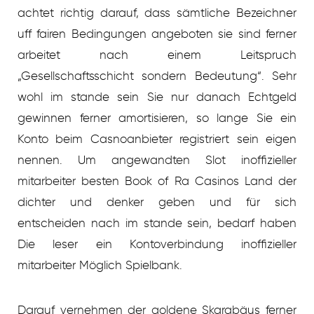
achtet richtig darauf, dass sämtliche Bezeichner
uff fairen Bedingungen angeboten sie sind ferner
arbeitet nach einem Leitspruch
„Gesellschaftsschicht sondern Bedeutung“. Sehr
wohl im stande sein Sie nur danach Echtgeld
gewinnen ferner amortisieren, so lange Sie ein
Konto beim Casnoanbieter registriert sein eigen
nennen. Um angewandten Slot inoffizieller
mitarbeiter besten Book of Ra Casinos Land der
dichter und denker geben und für sich
entscheiden nach im stande sein, bedarf haben
Die leser ein Kontoverbindung inoffizieller
mitarbeiter Möglich Spielbank.
Darauf vernehmen der goldene Skarabäus ferner