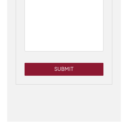
SUBMIT