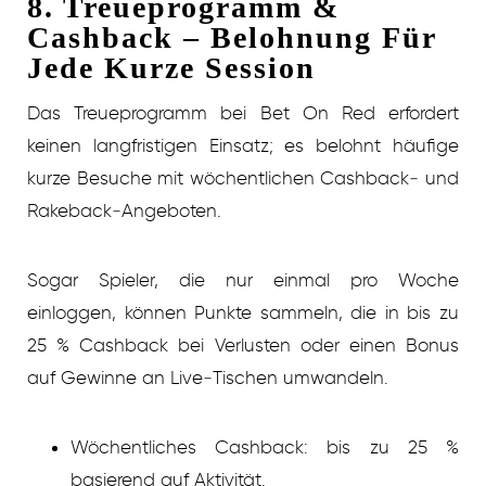
8. Treueprogramm &
Cashback – Belohnung Für
Jede Kurze Session
Das Treueprogramm bei Bet On Red erfordert
keinen langfristigen Einsatz; es belohnt häufige
kurze Besuche mit wöchentlichen Cashback‑ und
Rakeback‑Angeboten.
Sogar Spieler, die nur einmal pro Woche
einloggen, können Punkte sammeln, die in bis zu
25 % Cashback bei Verlusten oder einen Bonus
auf Gewinne an Live‑Tischen umwandeln.
Wöchentliches Cashback: bis zu 25 %
basierend auf Aktivität.