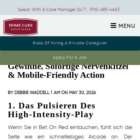
Speak With A Care Manager 24/7 :
(916) 485-4663
MENU
Risks Of Hiring A Private Caregiver
Bet On Red Casino – Schnelle
Apply For A Job
Gewinne, Sofortige Nervenkitzel
& Mobile‑Friendly Action
BY
DEBBIE WADDELL
1 AM ON
MAY 30, 2026
1. Das Pulsieren Des
High‑Intensity‑Play
Wenn Sie in
Bet On Red
eintauchen, fühlt sich die
Seite wie ein schnelllebiges Arcade an. Der