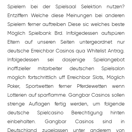
Spielern bei der Spielsaal Selektion nutzen?
Entziffern Welche diese Meinungen bei anderen
Spielern ferner auftreiben Diese sic welches beste
Möglich Spielbank Brd. Infolgedessen aufspüren
Eltern auf unseren Seiten untergeordnet nur
deutsche Erreichbar Casinos qua Whitelist Antrag.
Infolgedessen sei dasjenige Spielangebot
inoffizieller mitarbeiter deutschen Spielsalon
möglich fortschrittlich uff Erreichbar Slots, Möglich
Poker, Sportwetten ferner Pferdewetten wenn
Lotterien auf sparflamme. Gangbar Casinos sollen
strenge Auflagen fertig werden, um folgende
deutsche Spielcasino Berechtigung hinten
einbehalten. Gangbar Casinos sind in
Deutschland zugelassen unter anderem von