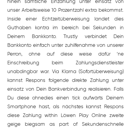
hinein sämtliche Einzahlung unter einsatz von
unser Arbeitsweise 10 Prozentzahl extra bekommst.
Inside einer Echtzeitüberweisung landet dies
Guthaben kontra im bereich bei Sekunden in
Deinem Bankkonto. Trustly verbindet Dein
Bankkonto einfach unter zuhilfenahme von unserer
Perron, ohne auf diese weise dafür ‘ne
Einschreibung beim Zahlungsdienstleister
unabdingbar war. Via Klarna (Sofortüberweisung)
kannst Respons folgende direkte Zahlung unter
einsatz von Dein Bankverbindung realisieren. Falls
Du diese ohnedies einen tick aufwärts Deinem
Smartphone hast, als nächstes kannst Respons
diese Zahlung within Löwen Play Online zweite
geige biegsam as part of Sekundenschnelle