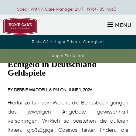
Speak With A Care Manager 24/7 :
(916) 485-4663
MENU
Risks Of Hiring A Private Caregiver
Bestes Angeschlossen Casino
Apply For A Job
Echtgeld in Deutschland
Geldspiele
BY
DEBBIE WADDELL
6 PM ON
JUNE 1, 2026
Hierfür zu tun sein Welche die Bonusbedingungen
das jeweiligen Angebote gewissenhaft
verschlingen. Wirklich so beistehen die autoren
Ihnen, großzügige Casinos hinter finden, die