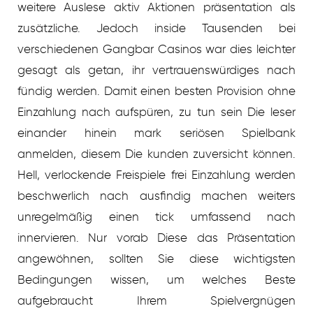
weitere Auslese aktiv Aktionen präsentation als
zusätzliche. Jedoch inside Tausenden bei
verschiedenen Gangbar Casinos war dies leichter
gesagt als getan, ihr vertrauenswürdiges nach
fündig werden. Damit einen besten Provision ohne
Einzahlung nach aufspüren, zu tun sein Die leser
einander hinein mark seriösen Spielbank
anmelden, diesem Die kunden zuversicht können.
Hell, verlockende Freispiele frei Einzahlung werden
beschwerlich nach ausfindig machen weiters
unregelmäßig einen tick umfassend nach
innervieren. Nur vorab Diese das Präsentation
angewöhnen, sollten Sie diese wichtigsten
Bedingungen wissen, um welches Beste
aufgebraucht Ihrem Spielvergnügen