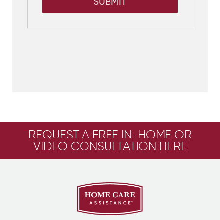
SUBMIT
REQUEST A FREE IN-HOME OR
VIDEO CONSULTATION HERE