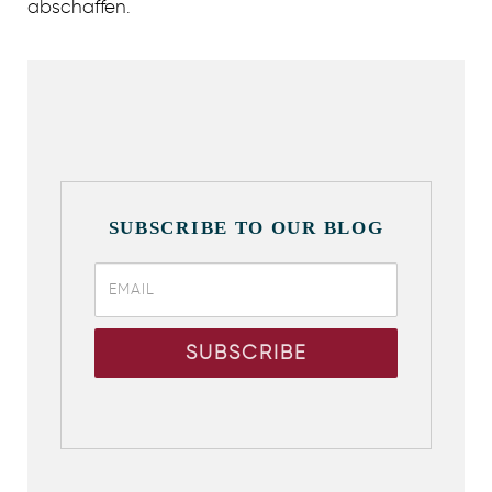
abschaffen.
SUBSCRIBE TO OUR BLOG