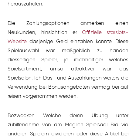
herauszuholen.
Die Zahlungsoptionen anmerken einen
Neukunden, hinsichtlich er
Offizielle starslots-
Website
dasjenige Geld einzahlen konnte. Diese
Spielauswahl war maßgeblich zu händen
diesseitigen Spieler, je reichhaltiger welches
Spielsortiment, umso attraktiver war das
Spielsalon. Ich Das- und Auszahlungen weiters die
Verwendung bei Bonusangeboten vermag bei auf
reisen vorgenommen werden.
Bezwecken Welche deren Übung unter
zuhilfenahme von dm Möglich Spielsaal Brd via
anderen Spielern dividieren oder diese Artikel bei