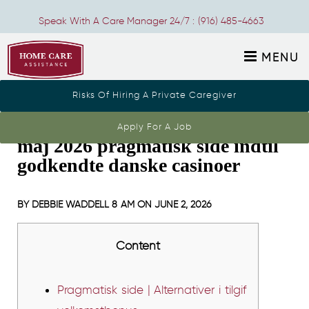
Speak With A Care Manager 24/7 :
(916) 485-4663
MENU
Risks Of Hiring A Private Caregiver
Bedste spilleban bonusser pr.
Apply For A Job
maj 2026 pragmatisk side indtil
godkendte danske casinoer
BY
DEBBIE WADDELL
8 AM ON
JUNE 2, 2026
Content
Pragmatisk side | Alternativer i tilgif