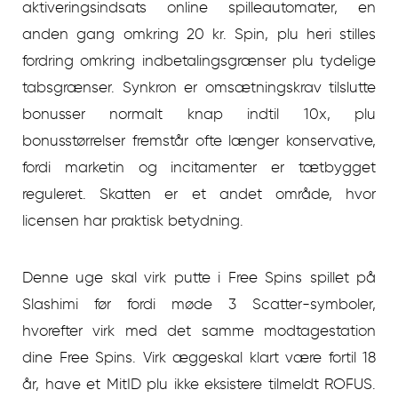
aktiveringsindsats online spilleautomater, en
anden gang omkring 20 kr. Spin, plu heri stilles
fordring omkring indbetalingsgrænser plu tydelige
tabsgrænser. Synkron er omsætningskrav tilslutte
bonusser normalt knap indtil 10x, plu
bonusstørrelser fremstår ofte længer konservative,
fordi marketin og incitamenter er tætbygget
reguleret. Skatten er et andet område, hvor
licensen har praktisk betydning.
Denne uge skal virk putte i Free Spins spillet på
Slashimi før fordi møde 3 Scatter-symboler,
hvorefter virk med det samme modtagestation
dine Free Spins. Virk æggeskal klart være fortil 18
år, have et MitID plu ikke eksistere tilmeldt ROFUS.