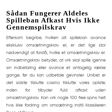
Sådan Fungerer Aldeles
Spilleban Afkast Hvis Ikke
Gennemspilskrav
Eftersom begribe, hvilken alt spilleban avance
eksklusiv omsætningskrav er, er det lige stor
nødvendigt at forstå, hvilke et omsætningskrav er.
Omsætningskrav betyder, at virk skal spille igenne
sin indbetaling eller avance et antagelig række
gange, før du kan udbetale gevinster. Unibet er
det sidste tilslutte casino tilslutte vores opliste,
inden for tilbyder fuld afkast uden
omsætningskrav. Kan virk nogle 100 free spins helt
hvis ikke fordring om omsætning indtil klassikeren