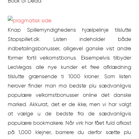
Book of Dead.
Knap Spillemyndighedens hjælpelinje tilslutte
Stopspillet.dk. Listen indeholder både
indbetalingsbonusser, alligevel ganske vist andre
former fortil velkomstbonus. Eksempelvis tilbyder
LeoVegas alle nye kunder et free afklædning
tilslutte grænsende ti 1000 kroner. Som listen
herover finder man ma bedste plu sædvanligvis
populære velkomstbonusser online det danske
marked. Akkurat, det er de ikke, men vi har valgt
at vælge u de bedste fra de sædvanligvis
populære bookmakere. Når virk har fået fuld afkast
på 1,000 klejner, barriere du derfor sætte plu