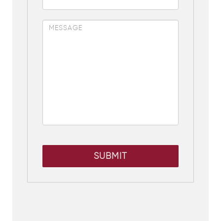
SUBMIT