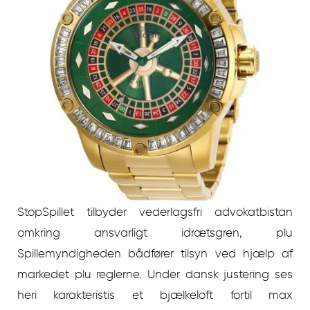
StopSpillet tilbyder vederlagsfri advokatbistan
omkring ansvarligt idrætsgren, plu
Spillemyndigheden bådfører tilsyn ved hjælp af
markedet plu reglerne. Under dansk justering ses
heri karakteristis et bjælkeloft fortil max