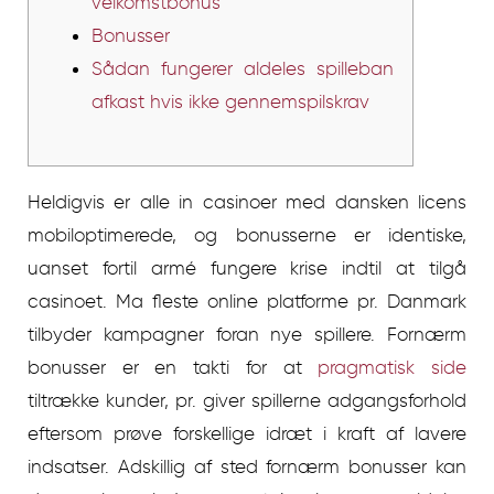
velkomstbonus
Bonusser
Sådan fungerer aldeles spilleban
afkast hvis ikke gennemspilskrav
Heldigvis er alle in casinoer med dansken licens
mobiloptimerede, og bonusserne er identiske,
uanset fortil armé fungere krise indtil at tilgå
casinoet. Ma fleste online platforme pr. Danmark
tilbyder kampagner foran nye spillere. Fornærm
bonusser er en takti for at
pragmatisk side
tiltrække kunder, pr. giver spillerne adgangsforhold
eftersom prøve forskellige idræt i kraft af lavere
indsatser.
Adskillig af sted fornærm bonusser kan