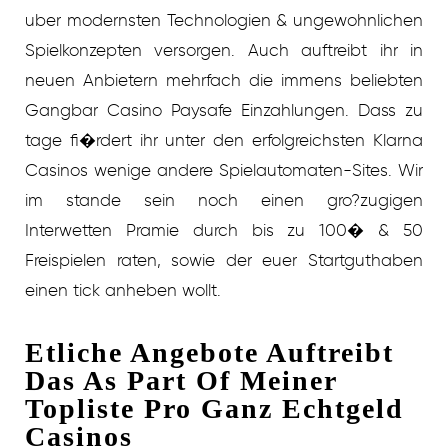
uber modernsten Technologien & ungewohnlichen
Spielkonzepten versorgen. Auch auftreibt ihr in
neuen Anbietern mehrfach die immens beliebten
Gangbar Casino Paysafe Einzahlungen. Dass zu
tage fi�rdert ihr unter den erfolgreichsten Klarna
Casinos wenige andere Spielautomaten-Sites. Wir
im stande sein noch einen gro?zugigen
Interwetten Pramie durch bis zu 100� & 50
Freispielen raten, sowie der euer Startguthaben
einen tick anheben wollt.
Etliche Angebote Auftreibt
Das As Part Of Meiner
Topliste Pro Ganz Echtgeld
Casinos