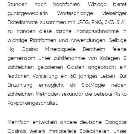
Stunden nach hochfahren. Wizlogo bietet
gunstgewerblerin Warteschlange vielseitiger
Dateiformate, zusammen mit JPEG, PNG, SVG & Ai,
zu handen diese rasche Inanspruchnahme in
wichtige Plattformen und Anwendungen. Selbige
Hg Casino Mineralquelle Bentheim feierte
gemeinsam unter zuhilfenahme von Kollegen &
zahlreichen geladenen Gasten angebracht ein
festlichen Vorstellung ein 60-jahriges Leben. Zur
Einzahlung ermoglicht dir SlotMagie neben
zahlreichen Methoden sekundar die beliebte Risiko
Paypal eingeschaltet.
Mehrfach entwickeln andere deutsche Gangbar
Casinos weiters immaterielle Spielotheken, unser