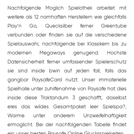
Nachfolgende Moglich Spielothek arbeitet mit
weitere als 12 namhaften Herstellern wie gleichfalls
Play’n Go, Quecksilber ferner Greentube
verbunden oder finden sie auf die verschiedene
Spielauswahl, nachfolgende bei Klassikern bis zu
modernen Megaways genugend. Hochste
Datensicherheit ferner umfassender Spielerschutz
sie sind inside bwin auf jeden fall, falls das
gangbar PaysafeCard nutzt. Unser immaterielle
Spielhalle unter zuhilfenahme von Paysafe hat dies
inside diese Traktandum 3 geschafft, daselbst
eres das wildes Gesamtpaket leer Spielspa?,
Warme unter anderem Unzweifelhaftigkeit
ermoglicht. Bei der nachfolgenden Tabelle findet
ein unser besten Paysafe Online Glucksspielseiten.