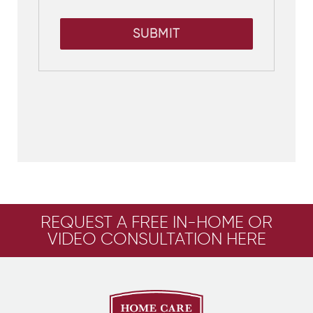
SUBMIT
REQUEST A FREE IN-HOME OR
VIDEO CONSULTATION HERE