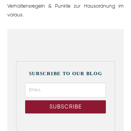
Verhaltensregeln & Punkte zur Hausordnung im
voraus.
SUBSCRIBE TO OUR BLOG