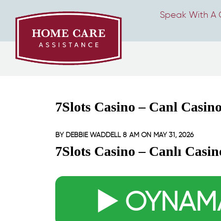
Speak With A 
7Slots Casino – Canl Casino
BY
DEBBIE WADDELL
8 AM ON
MAY 31, 2026
7Slots Casino – Canlı Casi
▶️ OYNAM