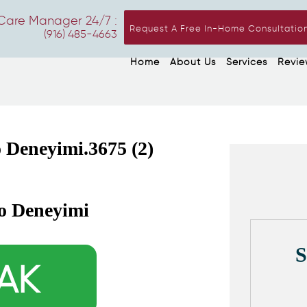
Care Manager 24/7 :
Request A Free In-Home Consultatio
(916) 485-4663
Home
About Us
Services
Revie
 Deneyimi.3675 (2)
no Deneyimi
AK