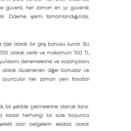
 ve güvenli, her zaman en iyi güvenlik
rilir. Ödeme işlemi tamamlandığında,
 özel olarak bir giriş bonusu sunar. Bu
 %100 olarak verilir ve maksimum 100 TL
 oyunlarını denemelerine ve kazançlarını
li olarak düzenlenen diğer bonuslar ve
oyuncular her zaman yeni fırsatlar
lı bir şekilde çekmelerine olanak tanır.
şana kadar herhangi bir süre boyunca
erekli olan belgelerin eksiksiz olarak