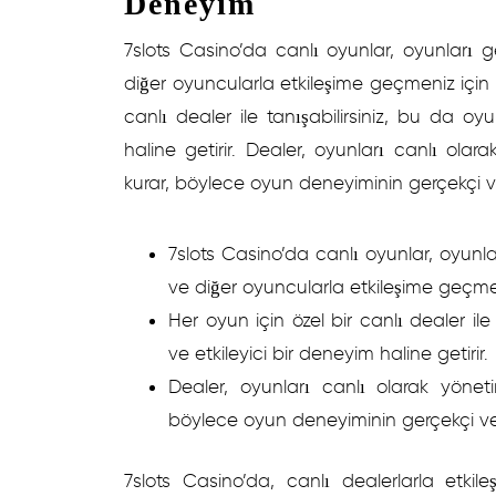
Deneyim
7slots Casino’da canlı oyunlar, oyunları 
diğer oyuncularla etkileşime geçmeniz için i
canlı dealer ile tanışabilirsiniz, bu da o
haline getirir. Dealer, oyunları canlı olara
kurar, böylece oyun deneyiminin gerçekçi ve e
7slots Casino’da canlı oyunlar, oyunl
ve diğer oyuncularla etkileşime geçmen
Her oyun için özel bir canlı dealer il
ve etkileyici bir deneyim haline getirir.
Dealer, oyunları canlı olarak yönetir
böylece oyun deneyiminin gerçekçi ve et
7slots Casino’da, canlı dealerlarla etkile