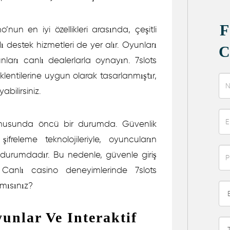
nun en iyi özellikleri arasında, çeşitli
lı destek hizmetleri de yer alır. Oyunları
ları canlı dealerlarla oynayın. 7slots
lentilerine uygun olarak tasarlanmıştır,
bilirsiniz.
i konusunda öncü bir durumda. Güvenlik
şifreleme teknolojileriyle, oyuncuların
 durumdadır. Bu nedenle, güvenle giriş
. Canlı casino deneyimlerinde 7slots
mısınız?
yunlar Ve Interaktif