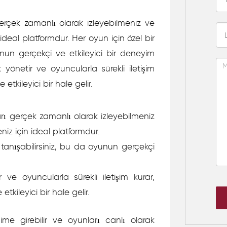
gerçek zamanlı olarak izleyebilmeniz ve
deal platformdur. Her oyun için özel bir
yunun gerçekçi ve etkileyici bir deneyim
k yönetir ve oyuncularla sürekli iletişim
tkileyici bir hale gelir.
arı gerçek zamanlı olarak izleyebilmeniz
iz için ideal platformdur.
e tanışabilirsiniz, bu da oyunun gerçekçi
 ve oyuncularla sürekli iletişim kurar,
kileyici bir hale gelir.
şime girebilir ve oyunları canlı olarak