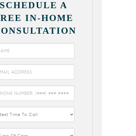
SCHEDULE A
FREE IN-HOME
CONSULTATION