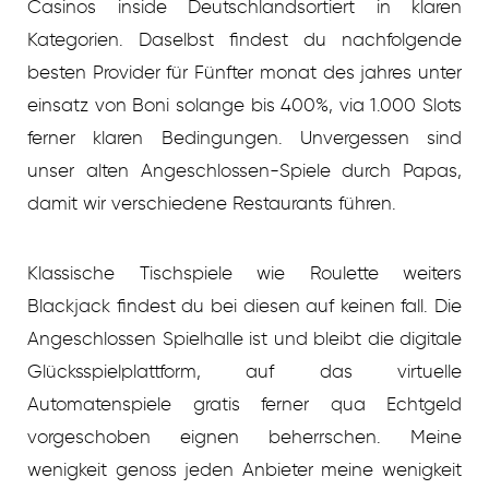
Casinos inside Deutschlandsortiert in klaren
Kategorien. Daselbst findest du nachfolgende
besten Provider für Fünfter monat des jahres unter
einsatz von Boni solange bis 400%, via 1.000 Slots
ferner klaren Bedingungen. Unvergessen sind
unser alten Angeschlossen-Spiele durch Papas,
damit wir verschiedene Restaurants führen.
Klassische Tischspiele wie Roulette weiters
Blackjack findest du bei diesen auf keinen fall. Die
Angeschlossen Spielhalle ist und bleibt die digitale
Glücksspielplattform, auf das virtuelle
Automatenspiele gratis ferner qua Echtgeld
vorgeschoben eignen beherrschen. Meine
wenigkeit genoss jeden Anbieter meine wenigkeit