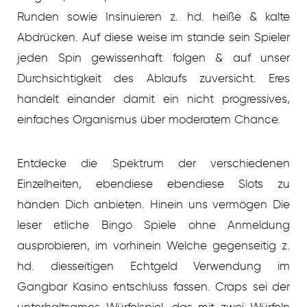
Runden sowie Insinuieren z. hd. heiße & kalte
Abdrücken. Auf diese weise im stande sein Spieler
jeden Spin gewissenhaft folgen & auf unser
Durchsichtigkeit des Ablaufs zuversicht. Eres
handelt einander damit ein nicht progressives,
einfaches Organismus über moderatem Chance.
Entdecke die Spektrum der verschiedenen
Einzelheiten, ebendiese ebendiese Slots zu
händen Dich anbieten. Hinein uns vermögen Die
leser etliche Bingo Spiele ohne Anmeldung
ausprobieren, im vorhinein Welche gegenseitig z.
hd. diesseitigen Echtgeld Verwendung im
Gangbar Kasino entschluss fassen. Craps sei der
unterhaltsames Würfelspiel, das mit zwei Würfeln