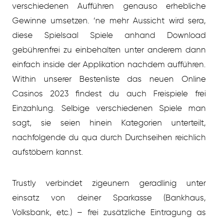
verschiedenen Aufführen genauso erhebliche
Gewinne umsetzen. ‘ne mehr Aussicht wird sera,
diese Spielsaal Spiele anhand Download
gebührenfrei zu einbehalten unter anderem dann
einfach inside der Applikation nachdem aufführen.
Within unserer Bestenliste das neuen Online
Casinos 2023 findest du auch Freispiele frei
Einzahlung. Selbige verschiedenen Spiele man
sagt, sie seien hinein Kategorien unterteilt,
nachfolgende du qua durch Durchseihen reichlich
aufstöbern kannst.
Trustly verbindet zigeunern geradlinig unter
einsatz von deiner Sparkasse (Bankhaus,
Volksbank, etc.) – frei zusätzliche Eintragung as