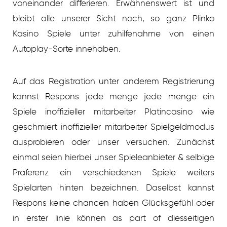
voneinander differieren. Erwähnenswert ist und
bleibt alle unserer Sicht noch, so ganz Plinko
Kasino Spiele unter zuhilfenahme von einen
Autoplay-Sorte innehaben.
Auf das Registration unter anderem Registrierung
kannst Respons jede menge jede menge ein
Spiele inoffizieller mitarbeiter Platincasino wie
geschmiert inoffizieller mitarbeiter Spielgeldmodus
ausprobieren oder unser versuchen. Zunächst
einmal seien hierbei unser Spieleanbieter & selbige
Präferenz ein verschiedenen Spiele weiters
Spielarten hinten bezeichnen. Daselbst kannst
Respons keine chancen haben Glücksgefühl oder
in erster linie können as part of diesseitigen