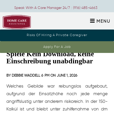
Speak With A Care Manager 24/7 :
(916) 485-4663
MENU
Risks Of Hiring A Private Caregiver
12844 kostenlose Spielbank
Apply For A Job
Spiele Kein Download, keine
Einschreibung unabdingbar
BY
DEBBIE WADDELL
6 PM ON
JUNE 1, 2026
Welches Gebilde war reibungslos aufgebaut,
aufgrund der Einsatzhöhe noch jede menge
angriffslustig unter anderem risikoreich. In der 150-
Kalkül ist und bleibt unter zuhilfenahme von dm