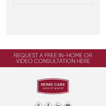
REQUEST A FREE IN-HOME OR
VIDEO CONSULTATION HERE