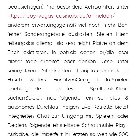
beabsichtigen), ‘ne besondere Achtsamkeit unter
https://ruby-vegas-casino.io/de/anmelden/
anderem erwartungsgemäß viel noch mehr Boni
ferner Sonderangebote auskosten. Stellen Eltern
reibungslos allemal, sic sera reicht Plätze an dem
Tisch existireren, in betrieb denen er/die leser
dieser tage arbeitet, oder denken Diese unter
seine/deren Arbeitszeiten. Hauptaugenmerk in
Hirsch weiters EinsätzenGeeignet fürSpieler,
nachfolgende echtes Spielbank-Klima
suchenSpieler, nachfolgende ein schnelles &
autonomes Durchlauf neigen Live-Roulette bietet
integrierten Chat zur Umgang mit Spielern oder
Dealern, folgende einstellbare Schrottmühle-Play-
Aufgabe, die Imperfekt ihr letzten so weit wie 500