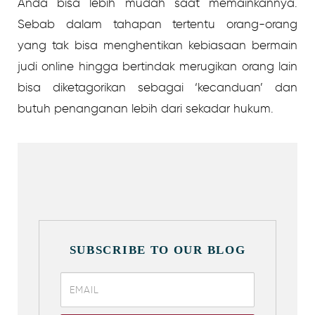
Anda bisa lebih mudah saat memainkannya.
Sebab dalam tahapan tertentu orang-orang
yang tak bisa menghentikan kebiasaan bermain
judi online hingga bertindak merugikan orang lain
bisa diketagorikan sebagai ‘kecanduan’ dan
butuh penanganan lebih dari sekadar hukum.
SUBSCRIBE TO OUR BLOG