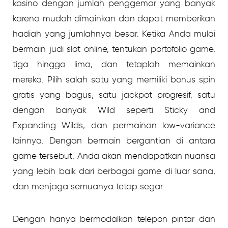
kasino dengan jumlah penggemar yang banyak
karena mudah dimainkan dan dapat memberikan
hadiah yang jumlahnya besar. Ketika Anda mulai
bermain judi slot online, tentukan portofolio game,
tiga hingga lima, dan tetaplah memainkan
mereka. Pilih salah satu yang memiliki bonus spin
gratis yang bagus, satu jackpot progresif, satu
dengan banyak Wild seperti Sticky and
Expanding Wilds, dan permainan low-variance
lainnya. Dengan bermain bergantian di antara
game tersebut, Anda akan mendapatkan nuansa
yang lebih baik dari berbagai game di luar sana,
dan menjaga semuanya tetap segar.
Dengan hanya bermodalkan telepon pintar dan