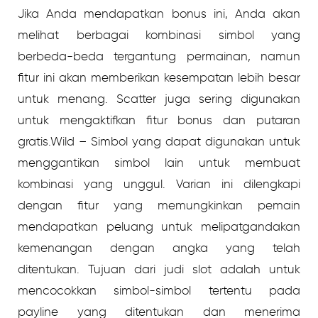
Jika Anda mendapatkan bonus ini, Anda akan
melihat berbagai kombinasi simbol yang
berbeda-beda tergantung permainan, namun
fitur ini akan memberikan kesempatan lebih besar
untuk menang. Scatter juga sering digunakan
untuk mengaktifkan fitur bonus dan putaran
gratis.Wild – Simbol yang dapat digunakan untuk
menggantikan simbol lain untuk membuat
kombinasi yang unggul. Varian ini dilengkapi
dengan fitur yang memungkinkan pemain
mendapatkan peluang untuk melipatgandakan
kemenangan dengan angka yang telah
ditentukan. Tujuan dari judi slot adalah untuk
mencocokkan simbol-simbol tertentu pada
payline yang ditentukan dan menerima