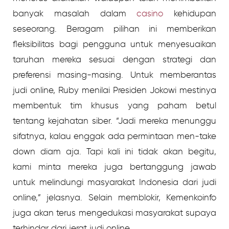
banyak masalah dalam
casino
kehidupan
seseorang. Beragam pilihan ini memberikan
fleksibilitas bagi pengguna untuk menyesuaikan
taruhan mereka sesuai dengan strategi dan
preferensi masing-masing. Untuk memberantas
judi online, Ruby menilai Presiden Jokowi mestinya
membentuk tim khusus yang paham betul
tentang kejahatan siber. “Jadi mereka menunggu
sifatnya, kalau enggak ada permintaan men-take
down diam aja. Tapi kali ini tidak akan begitu,
kami minta mereka juga bertanggung jawab
untuk melindungi masyarakat Indonesia dari judi
online,” jelasnya. Selain memblokir, Kemenkoinfo
juga akan terus mengedukasi masyarakat supaya
terhindar dari jerat judi online.