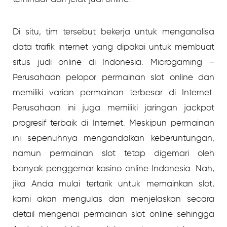
Di situ, tim tersebut bekerja untuk menganalisa
data trafik internet yang dipakai untuk membuat
situs judi online di Indonesia. Microgaming –
Perusahaan pelopor permainan slot online dan
memiliki varian permainan terbesar di Internet.
Perusahaan ini juga memiliki jaringan jackpot
progresif terbaik di Internet. Meskipun permainan
ini sepenuhnya mengandalkan keberuntungan,
namun permainan slot tetap digemari oleh
banyak penggemar kasino online Indonesia. Nah,
jika Anda mulai tertarik untuk memainkan slot,
kami akan mengulas dan menjelaskan secara
detail mengenai permainan slot online sehingga