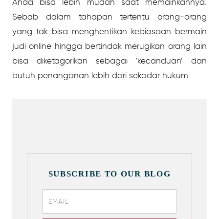
Anda bisa lebih mudah saat memainkannya.
Sebab dalam tahapan tertentu orang-orang
yang tak bisa menghentikan kebiasaan bermain
judi online hingga bertindak merugikan orang lain
bisa diketagorikan sebagai ‘kecanduan’ dan
butuh penanganan lebih dari sekadar hukum.
SUBSCRIBE TO OUR BLOG