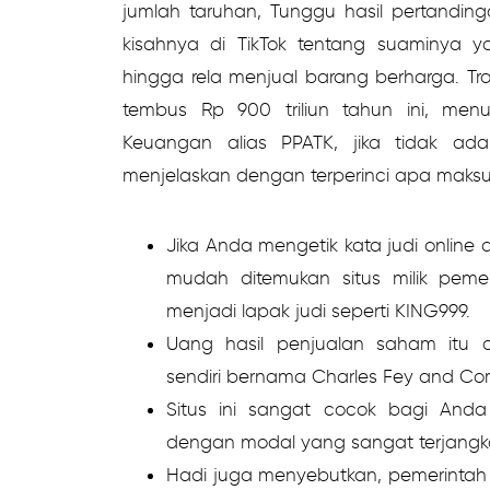
jumlah taruhan, Tunggu hasil pertanding
kisahnya di TikTok tentang suaminya y
hingga rela menjual barang berharga. Tran
tembus Rp 900 triliun tahun ini, menu
Keuangan alias PPATK, jika tidak ada
menjelaskan dengan terperinci apa maksud
Jika Anda mengetik kata judi onlin
mudah ditemukan situs milik peme
menjadi lapak judi seperti KING999.
Uang hasil penjualan saham itu d
sendiri bernama Charles Fey and C
Situs ini sangat cocok bagi Anda
dengan modal yang sangat terjangk
Hadi juga menyebutkan, pemerintah 