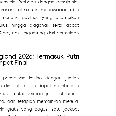
kenstein. Berbeda dengan desain slot
 varian slot satu ini menawarkan lebih
enarik, paylines yang ditampilkan
lurus hingga diagonal, serta dapat
 paylines, tergantung dari permainan
ngland 2026: Termasuk Putri
mpat Final
u permainan kasino dengan jumlah
 dimainkan dan dapat memberikan
nda mulai bermain judi slot online,
lima, dan tetaplah memainkan mereka.
pin gratis yang bagus, satu jackpot