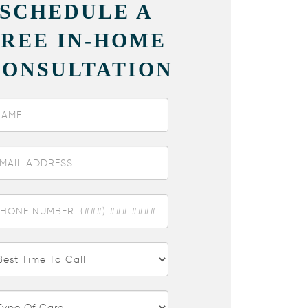
SCHEDULE A
FREE IN-HOME
CONSULTATION