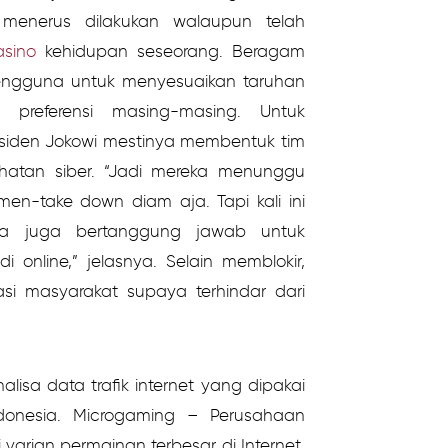
menerus dilakukan walaupun telah
asino
kehidupan seseorang. Beragam
i pengguna untuk menyesuaikan taruhan
preferensi masing-masing. Untuk
residen Jokowi mestinya membentuk tim
hatan siber. “Jadi mereka menunggu
en-take down diam aja. Tapi kali ini
ka juga bertanggung jawab untuk
i online,” jelasnya. Selain memblokir,
si masyarakat supaya terhindar dari
alisa data trafik internet yang dipakai
ndonesia. Microgaming – Perusahaan
 varian permainan terbesar di Internet.