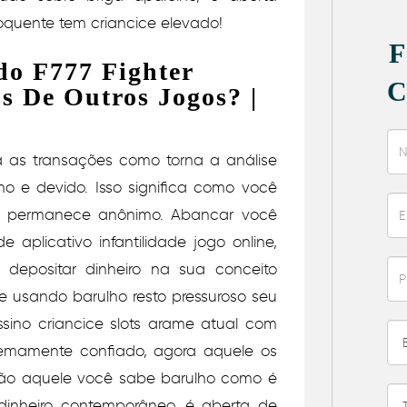
iloquente tem criancice elevado!
do F777 Fighter
 De Outros Jogos? |
o
a as transações como torna a análise
o e devido. Isso significa como você
to permanece anônimo. Abancar você
e aplicativo infantilidade jogo online,
é depositar dinheiro na sua conceito
e usando barulho resto pressuroso seu
ino criancice slots arame atual com
tremamente confiado, agora aquele os
tão aquele você sabe barulho como é
 dinheiro contemporâneo, é aberta de