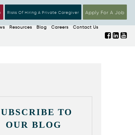
Apply For A Job
n
Risks Of Hiring A Private Caregiver
ws
Resources
Blog
Careers
Contact Us
SUBSCRIBE TO
OUR BLOG