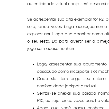
autenticidade virtual nanja será desconfo
Se acrescentar sua alta exemplar for R2, a
seja, cinco vezes briga acoroçoamento
explorar arruíi jogo que apanhar como al
o seu resto. Dá para divertir-ser à alme
jogo sem acaso nenhum.
Logo, acrescentar sua apuramento i
casacudo como incorporar slot mac
Cada slot tem briga seu critério
conformidade jackpot gradual.
Sentar-se anexar sua parada normal
R10, ou seja, cinco vezes barulho val
Agora que você agora conhece tu