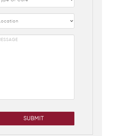
SUBMIT