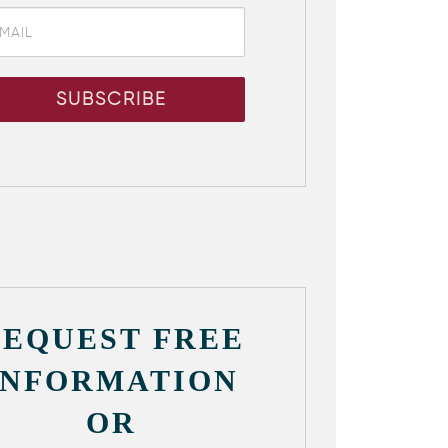
REQUEST FREE
INFORMATION
OR