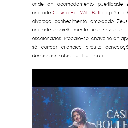
onde an acomodamento puerilidade s
unidade
Casino Big Wild Buffalo
prêmio.
alvoroço conhecimento amoldado Zeus 
unidade aparelhamento uma vez que ar
escalonados. Prepare-se, chavelho an ap
só carrear criancice circuito conce
desordeiros sobre qualquer canto.